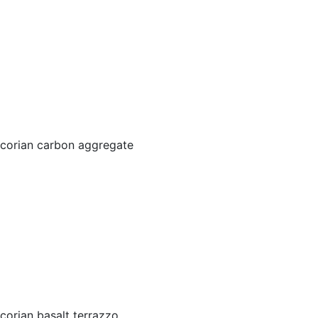
corian carbon aggregate
corian basalt terrazzo