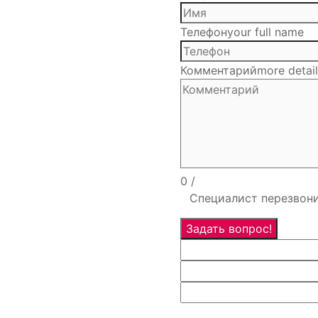
Телефон
your full name
Комментарий
more detai
0
/
Специалист перезвони
Задать вопрос!