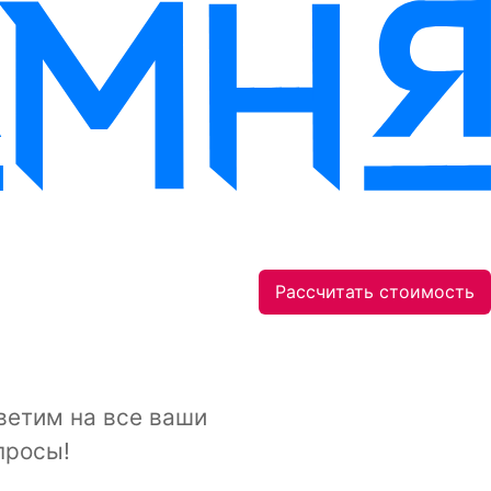
Рассчитать стоимость
ветим на все ваши
просы!