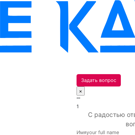
Задать вопрос
×
""
1
С радостью от
во
Имя
your full name