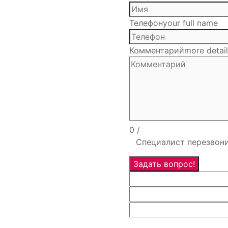
Телефон
your full name
Комментарий
more detai
0
/
Специалист перезвони
Задать вопрос!