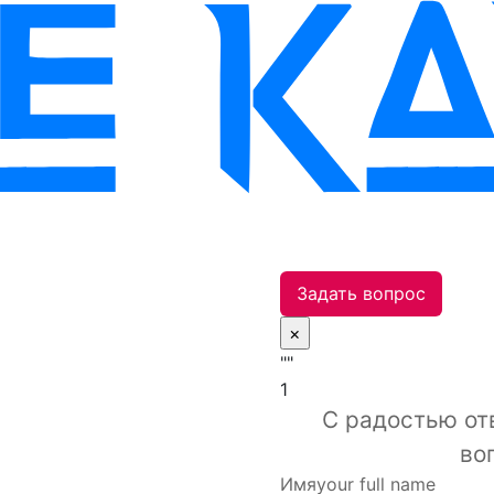
Задать вопрос
×
""
1
С радостью от
во
Имя
your full name