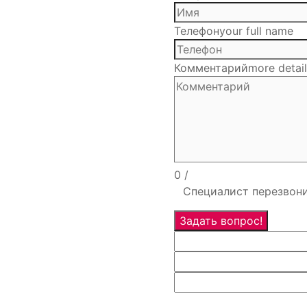
Телефон
your full name
Комментарий
more detai
0
/
Специалист перезвони
Задать вопрос!