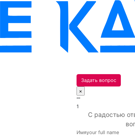
Задать вопрос
×
""
1
С радостью от
во
Имя
your full name